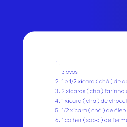
3 ovos
1 e 1/2 xícara ( chá ) de 
2 xícaras ( chá ) farinha 
1 xícara ( chá ) de cho
1/2 xícara ( chá ) de óleo
1 colher ( sopa ) de fer