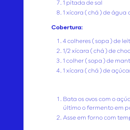
1 pitada de sal
1 xícara ( chá ) de água
Cobertura:
4 colheres ( sopa ) de lei
1/2 xícara ( chá ) de ch
1 colher ( sopa ) de man
1 xícara ( chá ) de açúca
Bata os ovos com o açúc
último o fermento em p
Asse em forno com tem