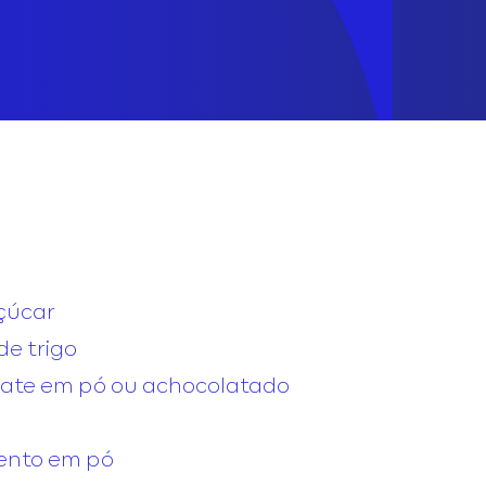
açúcar
de trigo
colate em pó ou achocolatado
mento em pó