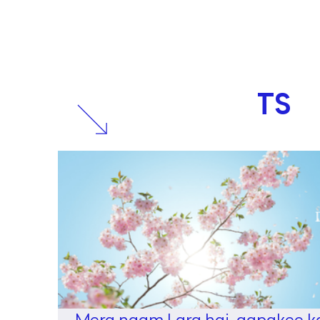
RELATED
POSTS
Mera naam Lara hai, aapakee k