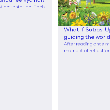
ppt presentation. Each
What if Sutras, 
guiding the worl
of Taylor,
After reading once m
moment of reflection,