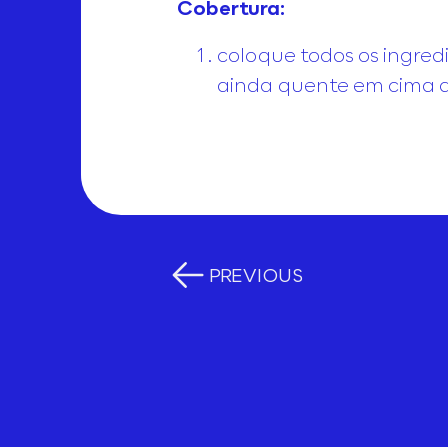
Cobertura:
coloque todos os ingred
ainda quente em cima d
PREVIOUS