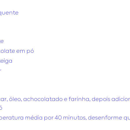
 quente
te
ocolate em pó
teiga
r
ar, óleo, achocolatado e farinha, depois adici
ó
peratura média por 40 minutos, desenforme q