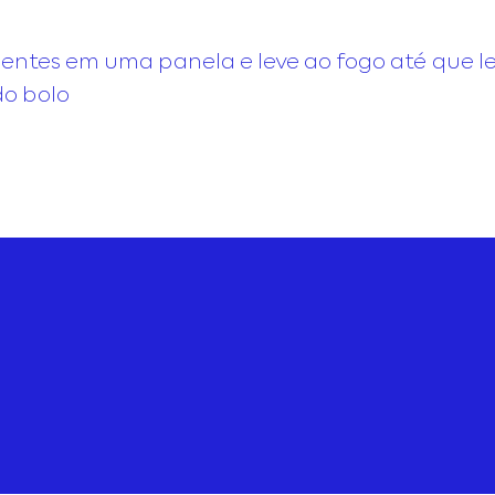
ientes em uma panela e leve ao fogo até que l
o bolo