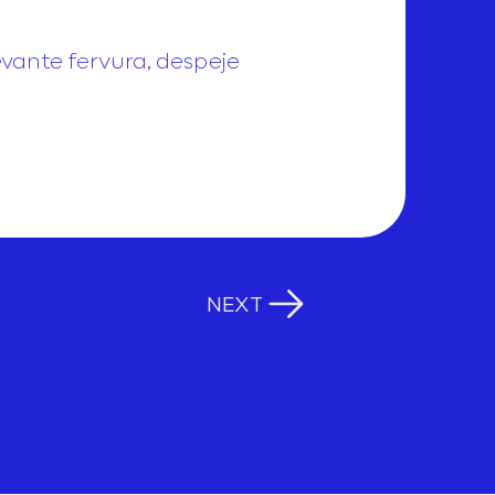
evante fervura, despeje
NEXT